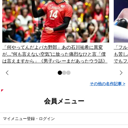
「何やってんだよバカ野郎」あの石川祐希に異変
「フル
が…“何も言えない空気”に放った痛烈なひと言「僕
も苦し
は言えますから」《男子バレーまだあったウラ話》
でもフ
その他の名作記事 >
会員メニュー
マイメニュー登録・ログイン