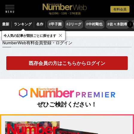
有料会員
毎日6時・11時・17時更新
最新
ランキング
名作
#甲子園
#Jリーグ
#中村剛也
#佐々木朗希
〉
×
NumberWeb有料会員登録・ログイン
今人気の記事が競技ごとに探せます
NumberWeb有料会員登録・ログイン
既存会員の方はこちらからログイン
ぜひご検討ください！