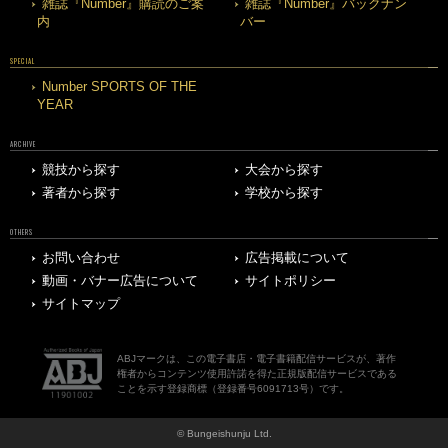
雑誌『Number』購読のご案
雑誌『Number』バックナン
内
バー
SPECIAL
Number SPORTS OF THE
YEAR
ARCHIVE
競技から探す
大会から探す
著者から探す
学校から探す
OTHERS
お問い合わせ
広告掲載について
動画・バナー広告について
サイトポリシー
サイトマップ
ABJマークは、この電子書店・電子書籍配信サービスが、著作
権者からコンテンツ使用許諾を得た正規版配信サービスである
ことを示す登録商標（登録番号6091713号）です。
© Bungeishunju Ltd.