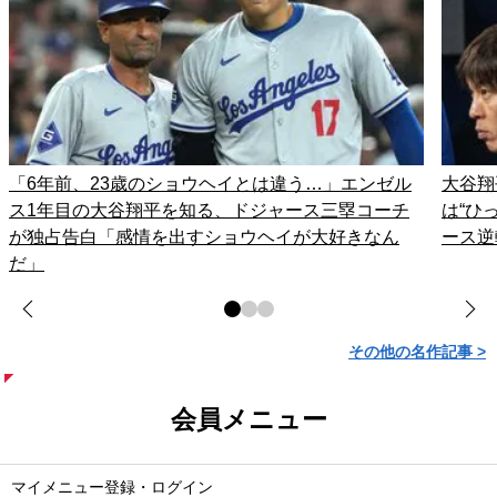
「6年前、23歳のショウヘイとは違う…」エンゼル
大谷翔
ス1年目の大谷翔平を知る、ドジャース三塁コーチ
は“ひ
が独占告白「感情を出すショウヘイが大好きなん
ース逆
だ」
その他の名作記事 >
会員メニュー
マイメニュー登録・ログイン