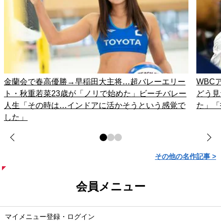
金蘭会で春高優勝→早稲田大主将…超バレーエリー
WBC
ト・秋重若菜23歳が「ノリで始めた」ビーチバレー
どう見
人生「その時は…インドアに活かそうという感覚で
た」「
した」
その他の名作記事 >
会員メニュー
マイメニュー登録・ログイン