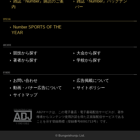
雑誌『Number』購読のご案
雑誌『Number』バックナン
内
バー
SPECIAL
Number SPORTS OF THE
YEAR
ARCHIVE
競技から探す
大会から探す
著者から探す
学校から探す
OTHERS
お問い合わせ
広告掲載について
動画・バナー広告について
サイトポリシー
サイトマップ
ABJマークは、この電子書店・電子書籍配信サービスが、著作
権者からコンテンツ使用許諾を得た正規版配信サービスである
ことを示す登録商標（登録番号6091713号）です。
© Bungeishunju Ltd.