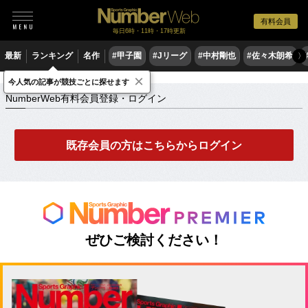
有料会員
毎日6時・11時・17時更新
最新
ランキング
名作
#甲子園
#Jリーグ
#中村剛也
#佐々木朗希
〉
×
NumberWeb有料会員登録・ログイン
今人気の記事が競技ごとに探せます
NumberWeb有料会員登録・ログイン
既存会員の方はこちらからログイン
ぜひご検討ください！