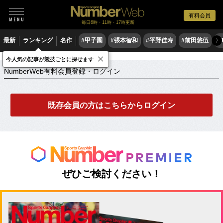
有料会員
毎日6時・11時・17時更新
最新
ランキング
名作
#甲子園
#張本智和
#平野佳寿
#前田悠伍
#
〉
×
NumberWeb有料会員登録・ログイン
今人気の記事が競技ごとに探せます
NumberWeb有料会員登録・ログイン
既存会員の方はこちらからログイン
ぜひご検討ください！