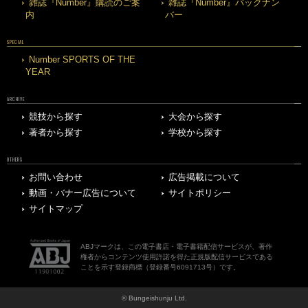
雑誌『Number』購読のご案
雑誌『Number』バックナン
内
バー
SPECIAL
Number SPORTS OF THE
YEAR
ARCHIVE
競技から探す
大会から探す
著者から探す
学校から探す
OTHERS
お問い合わせ
広告掲載について
動画・バナー広告について
サイトポリシー
サイトマップ
ABJマークは、この電子書店・電子書籍配信サービスが、著作
権者からコンテンツ使用許諾を得た正規版配信サービスである
ことを示す登録商標（登録番号6091713号）です。
© Bungeishunju Ltd.