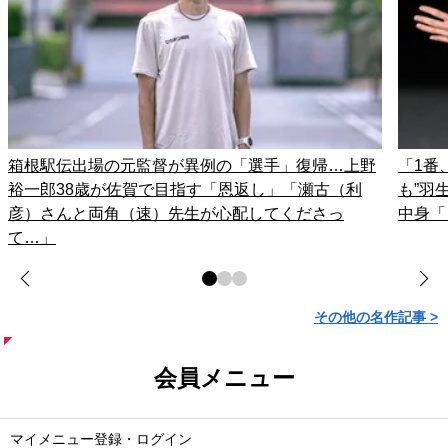
箱根駅伝出場の元監督が異例の「選手」復帰…上野
「1番
裕一郎38歳が佐賀で目指す「恩返し」「瀬古（利
も”羽
彦）さんと両角（速）先生が心配してくださっ
中身「
て…」
その他の名作記事 >
会員メニュー
マイメニュー登録・ログイン