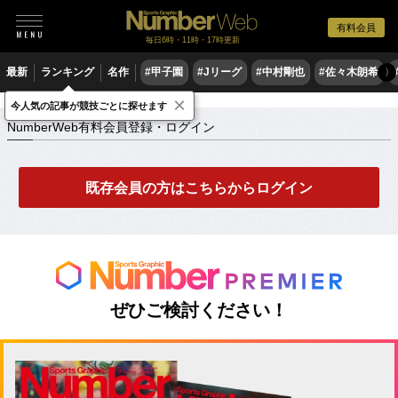
有料会員
毎日6時・11時・17時更新
最新
ランキング
名作
#甲子園
#Jリーグ
#中村剛也
#佐々木朗希
〉
×
NumberWeb有料会員登録・ログイン
今人気の記事が競技ごとに探せます
NumberWeb有料会員登録・ログイン
既存会員の方はこちらからログイン
ぜひご検討ください！