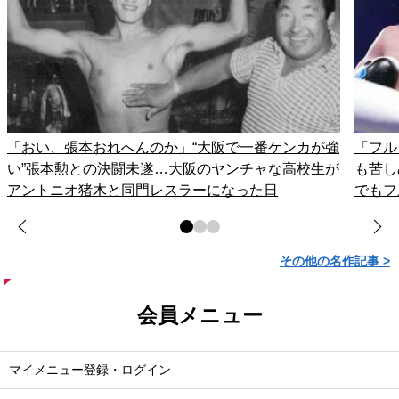
「おい、張本おれへんのか」“大阪で一番ケンカが強
「フル
い”張本勲との決闘未遂…大阪のヤンチャな高校生が
も苦し
アントニオ猪木と同門レスラーになった日
でもフ
その他の名作記事 >
会員メニュー
マイメニュー登録・ログイン