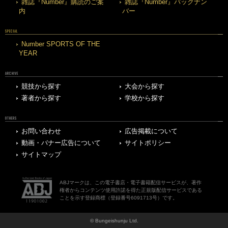
雑誌『Number』購読のご案
雑誌『Number』バックナン
内
バー
SPECIAL
Number SPORTS OF THE
YEAR
ARCHIVE
競技から探す
大会から探す
著者から探す
学校から探す
OTHERS
お問い合わせ
広告掲載について
動画・バナー広告について
サイトポリシー
サイトマップ
ABJマークは、この電子書店・電子書籍配信サービスが、著作
権者からコンテンツ使用許諾を得た正規版配信サービスである
ことを示す登録商標（登録番号6091713号）です。
© Bungeishunju Ltd.