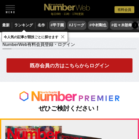
有料会員
毎日6時・11時・17時更新
最新
ランキング
名作
#甲子園
#Jリーグ
#中村剛也
#佐々木朗希
〉
×
NumberWeb有料会員登録・ログイン
今人気の記事が競技ごとに探せます
NumberWeb有料会員登録・ログイン
既存会員の方はこちらからログイン
ぜひご検討ください！