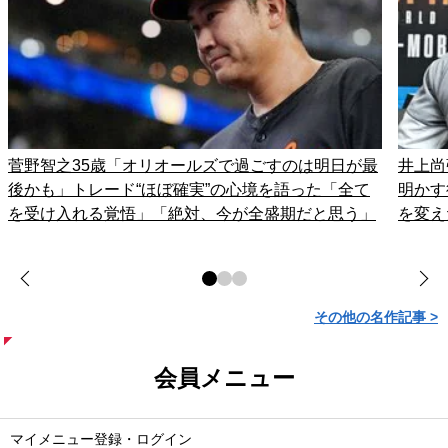
菅野智之35歳「オリオールズで過ごすのは明日が最
井上尚
後かも」トレード“ほぼ確実”の心境を語った「全て
明かす
を受け入れる覚悟」「絶対、今が全盛期だと思う」
を変え
その他の名作記事 >
会員メニュー
マイメニュー登録・ログイン