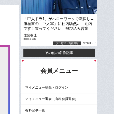
「巨人ドラ1」がハローワークで職探し→
履歴書の「巨人軍」に社内騒然…「辻内
です！買ってください」飛び込み営業
も、辻内崇伸の「第二の人生」
佐藤春佳
Haruka Sato
2024/05/13
プロ野球・高校野球
その他の名作記事
る
会員メニュー
マイメニュー登録・ログイン
マイメニュー退会（有料会員退会）
有料記事一覧