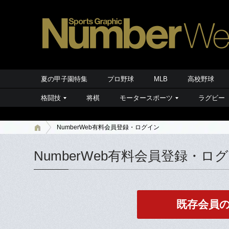
夏の甲子園特集
プロ野球
MLB
高校野球
格闘技
将棋
モータースポーツ
ラグビー
NumberWeb有料会員登録・ログイン
NumberWeb有料会員登録・ロ
既存会員