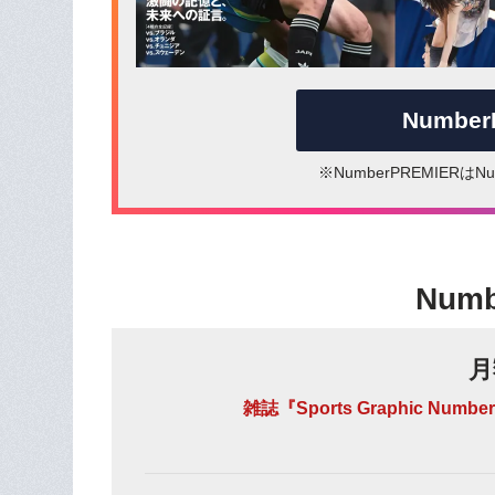
Numbe
※NumberPREMIER
Num
月
雑誌『Sports Graphic