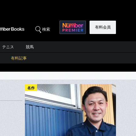
有料会員
検索
テニス
競馬
有料記事
名作