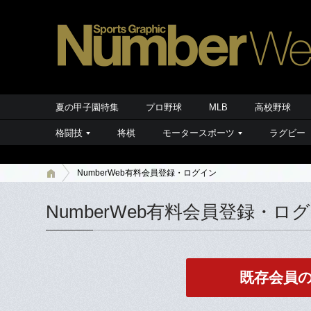
夏の甲子園特集
プロ野球
MLB
高校野球
格闘技
将棋
モータースポーツ
ラグビー
NumberWeb有料会員登録・ログイン
NumberWeb有料会員登録・ロ
既存会員