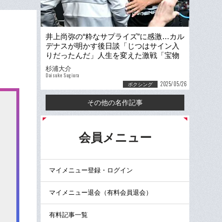
井上尚弥の“粋なサプライズ”に感激…カル
デナスが明かす後日談「じつはサイン入
りだったんだ」人生を変えた激戦「宝物
として保存しておくよ」
杉浦大介
Daisuke Sugiura
2025/05/26
ボクシング
その他の名作記事
る
会員メニュー
マイメニュー登録・ログイン
マイメニュー退会（有料会員退会）
有料記事一覧