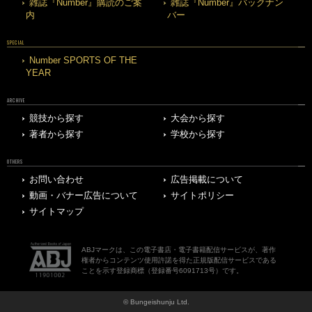
雑誌『Number』購読のご案
雑誌『Number』バックナン
内
バー
SPECIAL
Number SPORTS OF THE
YEAR
ARCHIVE
競技から探す
大会から探す
著者から探す
学校から探す
OTHERS
お問い合わせ
広告掲載について
動画・バナー広告について
サイトポリシー
サイトマップ
ABJマークは、この電子書店・電子書籍配信サービスが、著作
権者からコンテンツ使用許諾を得た正規版配信サービスである
ことを示す登録商標（登録番号6091713号）です。
© Bungeishunju Ltd.