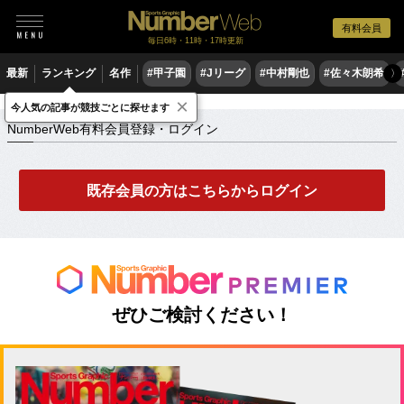
有料会員
毎日6時・11時・17時更新
最新
ランキング
名作
#甲子園
#Jリーグ
#中村剛也
#佐々木朗希
〉
×
NumberWeb有料会員登録・ログイン
今人気の記事が競技ごとに探せます
NumberWeb有料会員登録・ログイン
既存会員の方はこちらからログイン
ぜひご検討ください！