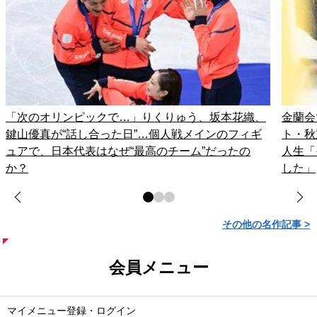
「次のオリンピックで…」りくりゅう、坂本花織、
金蘭会
鍵山優真が“話し合った日”…個人戦メインのフィギ
ト・秋
ュアで、日本代表はなぜ“最高のチーム”だったの
人生「
か？
した」
その他の名作記事 >
会員メニュー
マイメニュー登録・ログイン