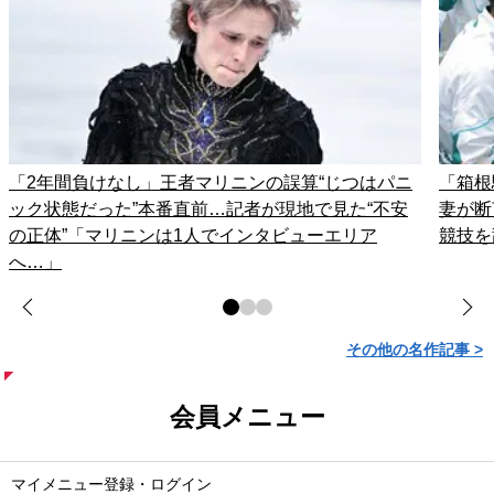
「2年間負けなし」王者マリニンの誤算“じつはパニ
「箱根
ック状態だった”本番直前…記者が現地で見た“不安
妻が
の正体”「マリニンは1人でインタビューエリア
競技を
へ…」
その他の名作記事 >
会員メニュー
マイメニュー登録・ログイン