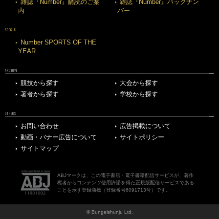
雑誌『Number』購読のご案
雑誌『Number』バックナン
内
バー
SPECIAL
Number SPORTS OF THE
YEAR
ARCHIVE
競技から探す
大会から探す
著者から探す
学校から探す
OTHERS
お問い合わせ
広告掲載について
動画・バナー広告について
サイトポリシー
サイトマップ
ABJマークは、この電子書店・電子書籍配信サービスが、著作
権者からコンテンツ使用許諾を得た正規版配信サービスである
ことを示す登録商標（登録番号6091713号）です。
© Bungeishunju Ltd.