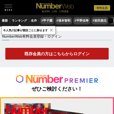
有料会員
毎日6時・11時・17時更新
最新
ランキング
名作
#甲子園
#張本智和
#平野佳寿
#前田悠伍
#
〉
×
NumberWeb有料会員登録・ログイン
今人気の記事が競技ごとに探せます
NumberWeb有料会員登録・ログイン
既存会員の方はこちらからログイン
ぜひご検討ください！