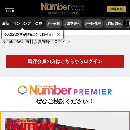
有料会員
毎日6時・11時・17時更新
最新
ランキング
名作
#甲子園
#張本智和
#平野佳寿
#前田悠伍
#
〉
×
NumberWeb有料会員登録・ログイン
今人気の記事が競技ごとに探せます
NumberWeb有料会員登録・ログイン
既存会員の方はこちらからログイン
ぜひご検討ください！