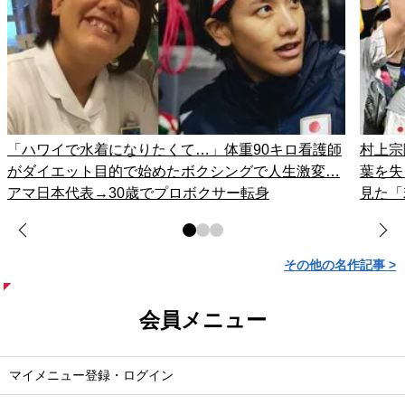
「ハワイで水着になりたくて…」体重90キロ看護師
村上宗
がダイエット目的で始めたボクシングで人生激変…
葉を失
アマ日本代表→30歳でプロボクサー転身
見た「
その他の名作記事 >
会員メニュー
マイメニュー登録・ログイン