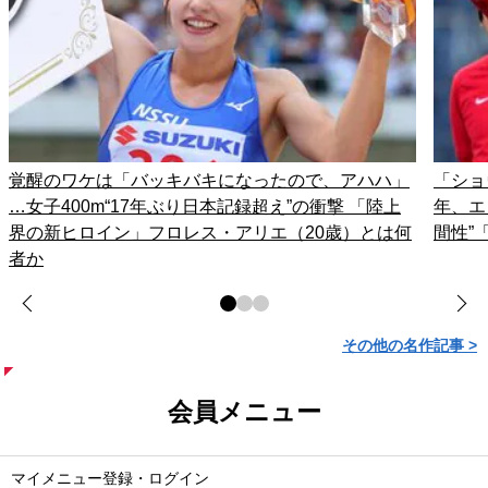
覚醒のワケは「バッキバキになったので、アハハ」
「ショ
…女子400m“17年ぶり日本記録超え”の衝撃 「陸上
年、エ
界の新ヒロイン」フロレス・アリエ（20歳）とは何
間性”
者か
その他の名作記事 >
会員メニュー
マイメニュー登録・ログイン