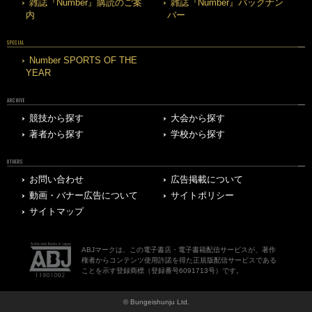
雑誌『Number』購読のご案
雑誌『Number』バックナン
内
バー
SPECIAL
Number SPORTS OF THE
YEAR
ARCHIVE
競技から探す
大会から探す
著者から探す
学校から探す
OTHERS
お問い合わせ
広告掲載について
動画・バナー広告について
サイトポリシー
サイトマップ
ABJマークは、この電子書店・電子書籍配信サービスが、著作
権者からコンテンツ使用許諾を得た正規版配信サービスである
ことを示す登録商標（登録番号6091713号）です。
© Bungeishunju Ltd.