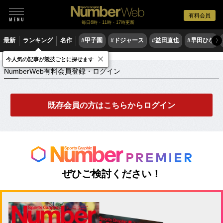
有料会員
毎日6時・11時・17時更新
最新
ランキング
名作
#甲子園
#ドジャース
#益田直也
#早田ひな
〉
×
NumberWeb有料会員登録・ログイン
今人気の記事が競技ごとに探せます
NumberWeb有料会員登録・ログイン
既存会員の方はこちらからログイン
ぜひご検討ください！