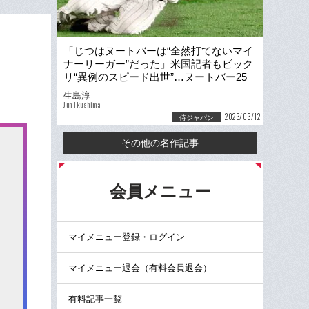
「じつはヌートバーは“全然打てないマイ
ナーリーガー”だった」米国記者もビック
リ“異例のスピード出世”…ヌートバー25
歳はなぜ覚醒したのか？
生島淳
Jun Ikushima
2023/03/12
侍ジャパン
その他の名作記事
る
会員メニュー
マイメニュー登録・ログイン
マイメニュー退会（有料会員退会）
有料記事一覧