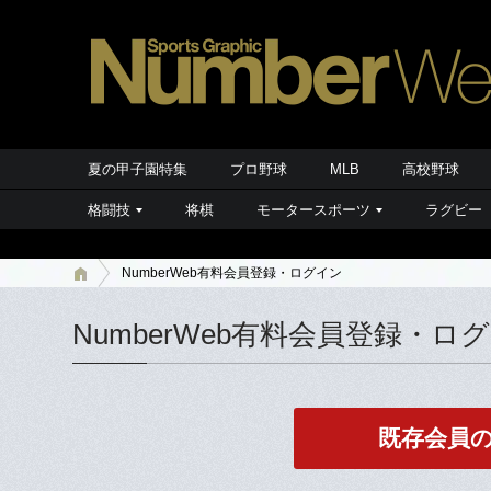
夏の甲子園特集
プロ野球
MLB
高校野球
格闘技
将棋
モータースポーツ
ラグビー
NumberWeb有料会員登録・ログイン
NumberWeb有料会員登録・ロ
既存会員