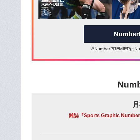
Numbe
※NumberPREMIER
Num
月
雑誌『Sports Graphic