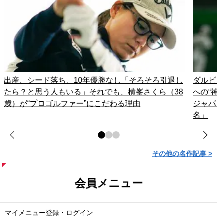
出産、シード落ち、10年優勝なし「そろそろ引退し
ダルビ
たら？と思う人もいる」それでも、横峯さくら（38
への“
歳）が“プロゴルファー”にこだわる理由
ジャパ
名」
その他の名作記事 >
会員メニュー
マイメニュー登録・ログイン