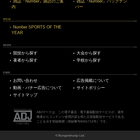
雑誌『Number』購読のご案
雑誌『Number』バックナン
内
バー
SPECIAL
Number SPORTS OF THE
YEAR
ARCHIVE
競技から探す
大会から探す
著者から探す
学校から探す
OTHERS
お問い合わせ
広告掲載について
動画・バナー広告について
サイトポリシー
サイトマップ
ABJマークは、この電子書店・電子書籍配信サービスが、著作
権者からコンテンツ使用許諾を得た正規版配信サービスである
ことを示す登録商標（登録番号6091713号）です。
© Bungeishunju Ltd.