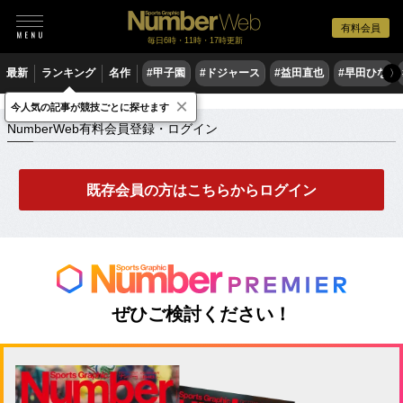
有料会員
毎日6時・11時・17時更新
最新
ランキング
名作
#甲子園
#ドジャース
#益田直也
#早田ひな
〉
×
NumberWeb有料会員登録・ログイン
今人気の記事が競技ごとに探せます
NumberWeb有料会員登録・ログイン
既存会員の方はこちらからログイン
ぜひご検討ください！