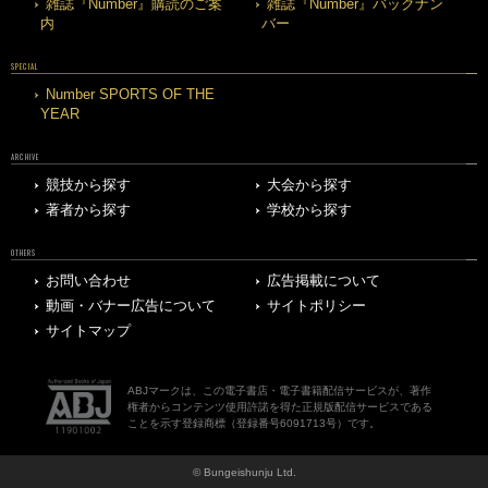
雑誌『Number』購読のご案
雑誌『Number』バックナン
内
バー
SPECIAL
Number SPORTS OF THE
YEAR
ARCHIVE
競技から探す
大会から探す
著者から探す
学校から探す
OTHERS
お問い合わせ
広告掲載について
動画・バナー広告について
サイトポリシー
サイトマップ
ABJマークは、この電子書店・電子書籍配信サービスが、著作
権者からコンテンツ使用許諾を得た正規版配信サービスである
ことを示す登録商標（登録番号6091713号）です。
© Bungeishunju Ltd.