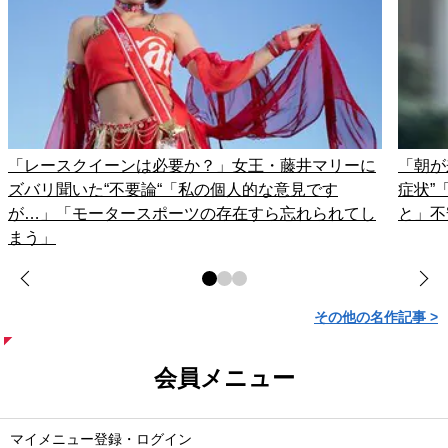
「レースクイーンは必要か？」女王・藤井マリーに
「朝が
ズバリ聞いた“不要論“「私の個人的な意見です
症状”
が…」「モータースポーツの存在すら忘れられてし
と」不
まう」
その他の名作記事 >
会員メニュー
マイメニュー登録・ログイン