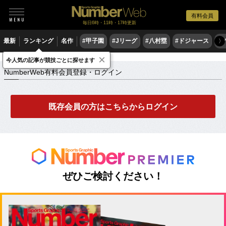
有料会員
毎日6時・11時・17時更新
最新
ランキング
名作
#甲子園
#Jリーグ
#八村塁
#ドジャース
#
〉
×
NumberWeb有料会員登録・ログイン
今人気の記事が競技ごとに探せます
NumberWeb有料会員登録・ログイン
既存会員の方はこちらからログイン
ぜひご検討ください！