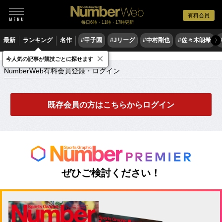
有料会員
毎日6時・11時・17時更新
最新
ランキング
名作
#甲子園
#Jリーグ
#中村剛也
#佐々木朗希
〉
×
NumberWeb有料会員登録・ログイン
今人気の記事が競技ごとに探せます
NumberWeb有料会員登録・ログイン
既存会員の方はこちらからログイン
ぜひご検討ください！