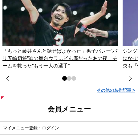
「もっと藤井さんと話せばよかった」男子バレー“パ
シング
リ五輪切符”涙の舞台ウラ…どん底だったあの夜、チ
はなぜ
ームを救った“もう一人の選手”
央も「
その他の名作記事 >
会員メニュー
マイメニュー登録・ログイン