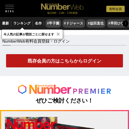
有料会員
毎日6時・11時・17時更新
最新
ランキング
名作
#甲子園
#ドジャース
#益田直也
#早田ひな
〉
×
NumberWeb有料会員登録・ログイン
今人気の記事が競技ごとに探せます
NumberWeb有料会員登録・ログイン
既存会員の方はこちらからログイン
ぜひご検討ください！