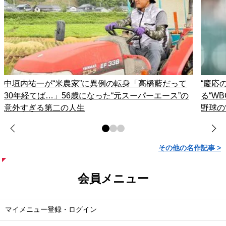
中垣内祐一が“米農家”に異例の転身「高橋藍だって
“慶応
30年経てば…」56歳になった“元スーパーエース”の
る“W
意外すぎる第二の人生
野球の
その他の名作記事 >
会員メニュー
マイメニュー登録・ログイン