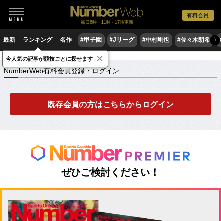
有料会員
毎日6時・11時・17時更新
最新
ランキング
名作
#甲子園
#Jリーグ
#中村剛也
#佐々木朗希
〉
×
NumberWeb有料会員登録・ログイン
今人気の記事が競技ごとに探せます
NumberWeb有料会員登録・ログイン
既存会員の方はこちらからログイン
ぜひご検討ください！