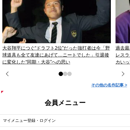
大谷翔平につぐ“ドラフト2位”だった強打者は今「野
過去最
球道具も全て友達にあげて…ニートでした」引退後
レスラ
に変化した“同期・大谷”への思い
カいっ
その他の名作記事 >
会員メニュー
マイメニュー登録・ログイン