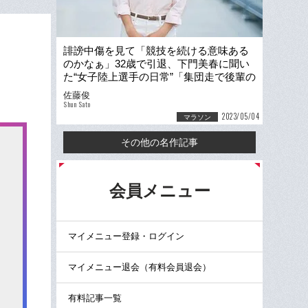
誹謗中傷を見て「競技を続ける意味ある
のかなぁ」32歳で引退、下門美春に聞い
た“女子陸上選手の日常”「集団走で後輩の
ナプキンが落ちて…」
佐藤俊
Shun Sato
2023/05/04
マラソン
その他の名作記事
る
会員メニュー
マイメニュー登録・ログイン
マイメニュー退会（有料会員退会）
有料記事一覧