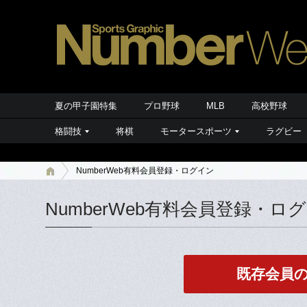
夏の甲子園特集
プロ野球
MLB
高校野球
格闘技
将棋
モータースポーツ
ラグビー
NumberWeb有料会員登録・ログイン
NumberWeb有料会員登録・ロ
既存会員