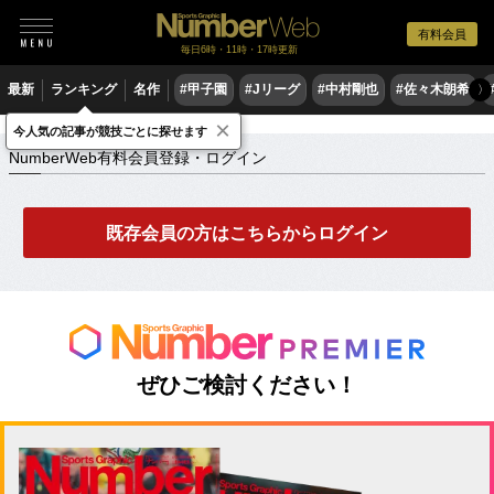
有料会員
毎日6時・11時・17時更新
最新
ランキング
名作
#甲子園
#Jリーグ
#中村剛也
#佐々木朗希
〉
×
NumberWeb有料会員登録・ログイン
今人気の記事が競技ごとに探せます
NumberWeb有料会員登録・ログイン
既存会員の方はこちらからログイン
ぜひご検討ください！