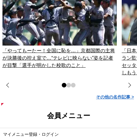
「やってもーたー！全国に恥を…」京都国際の主将
「日本
が決勝後の控え室で…“テレビに映らない”姿を記者
ラン監
が目撃「選手が明かした校歌のこと」
セッタ
しもう
その他の名作記事 >
会員メニュー
マイメニュー登録・ログイン