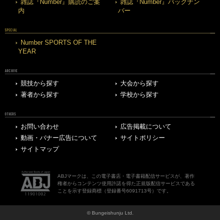
雑誌『Number』購読のご案
雑誌『Number』バックナン
内
バー
SPECIAL
Number SPORTS OF THE
YEAR
ARCHIVE
競技から探す
大会から探す
著者から探す
学校から探す
OTHERS
お問い合わせ
広告掲載について
動画・バナー広告について
サイトポリシー
サイトマップ
ABJマークは、この電子書店・電子書籍配信サービスが、著作
権者からコンテンツ使用許諾を得た正規版配信サービスである
ことを示す登録商標（登録番号6091713号）です。
© Bungeishunju Ltd.