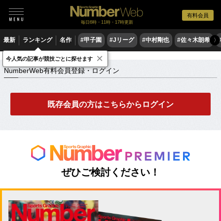
有料会員
毎日6時・11時・17時更新
最新
ランキング
名作
#甲子園
#Jリーグ
#中村剛也
#佐々木朗希
〉
×
NumberWeb有料会員登録・ログイン
今人気の記事が競技ごとに探せます
NumberWeb有料会員登録・ログイン
既存会員の方はこちらからログイン
ぜひご検討ください！