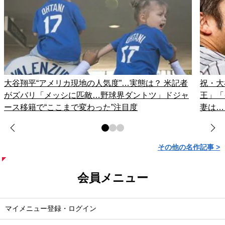
大谷翔平“アメリカ現地の人気度”…実態は？ 米記者
祝・大
がズバリ「メッシに匹敵…野球界ダントツ」ドジャ
王」「
ース移籍で“ここまで変わった”注目度
妻は…
その他の名作記事 >
会員メニュー
マイメニュー登録・ログイン