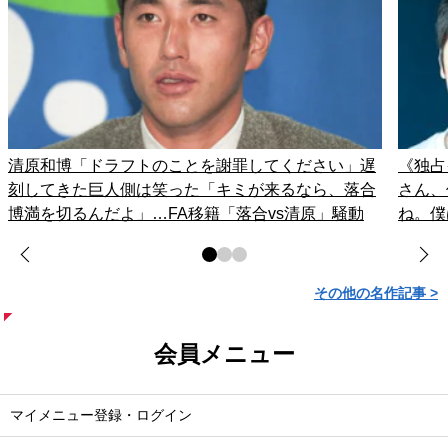
清原和博「ドラフトのことを謝罪してください」遅
《独占
刻してきた巨人側は笑った「キミが来るなら、落合
さん、
博満を切るんだよ」…FA移籍「落合vs清原」騒動
ね。僕
その他の名作記事 >
会員メニュー
マイメニュー登録・ログイン