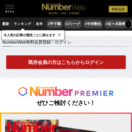
有料会員
毎日6時・11時・17時更新
最新
ランキング
名作
#甲子園
#Jリーグ
#中村剛也
#佐々木朗希
〉
×
NumberWeb有料会員登録・ログイン
今人気の記事が競技ごとに探せます
NumberWeb有料会員登録・ログイン
既存会員の方はこちらからログイン
ぜひご検討ください！