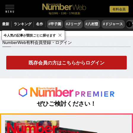
有料会員
毎日6時・11時・17時更新
最新
ランキング
名作
#甲子園
#Jリーグ
#八村塁
#ドジャース
#
〉
×
NumberWeb有料会員登録・ログイン
今人気の記事が競技ごとに探せます
NumberWeb有料会員登録・ログイン
既存会員の方はこちらからログイン
ぜひご検討ください！