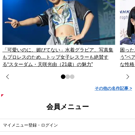
「可愛いのに、媚びてない」水着グラビア、写真集
困った
もプロレスのため…トップ女子レスラーも絶賛す
う”ペ
る“スターダム・天咲光由（21歳）の魅力”
な性格
その他の名作記事 >
会員メニュー
マイメニュー登録・ログイン