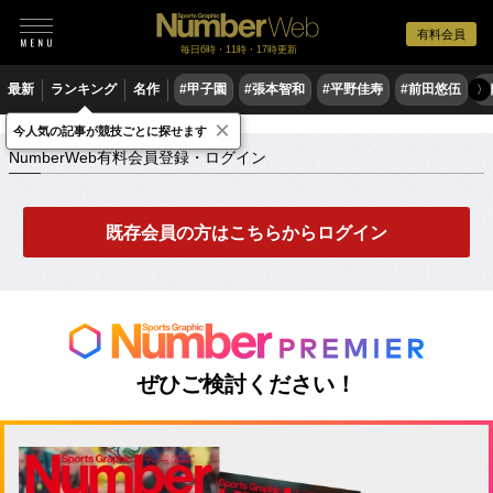
有料会員
毎日6時・11時・17時更新
最新
ランキング
名作
#甲子園
#張本智和
#平野佳寿
#前田悠伍
#
〉
×
NumberWeb有料会員登録・ログイン
今人気の記事が競技ごとに探せます
NumberWeb有料会員登録・ログイン
既存会員の方はこちらからログイン
ぜひご検討ください！