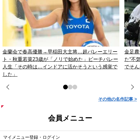
金蘭会で春高優勝→早稲田大主将…超バレーエリー
金足農
ト・秋重若菜23歳が「ノリで始めた」ビーチバレー
た“不
人生「その時は…インドアに活かそうという感覚で
でそん
した」
その他の名作記事 >
会員メニュー
マイメニュー登録・ログイン