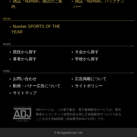
雑誌『Number』購読のご案
雑誌『Number』バックナン
内
バー
SPECIAL
Number SPORTS OF THE
YEAR
ARCHIVE
競技から探す
大会から探す
著者から探す
学校から探す
OTHERS
お問い合わせ
広告掲載について
動画・バナー広告について
サイトポリシー
サイトマップ
ABJマークは、この電子書店・電子書籍配信サービスが、著作
権者からコンテンツ使用許諾を得た正規版配信サービスである
ことを示す登録商標（登録番号6091713号）です。
© Bungeishunju Ltd.