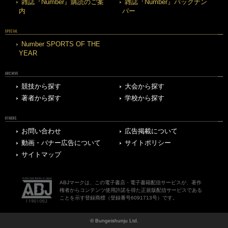
雑誌『Number』購読のご案
雑誌『Number』バックナン
内
バー
SPECIAL
Number SPORTS OF THE
YEAR
ARCHIVE
競技から探す
大会から探す
著者から探す
学校から探す
OTHERS
お問い合わせ
広告掲載について
動画・バナー広告について
サイトポリシー
サイトマップ
ABJマークは、この電子書店・電子書籍配信サービスが、著作
権者からコンテンツ使用許諾を得た正規版配信サービスである
ことを示す登録商標（登録番号6091713号）です。
© Bungeishunju Ltd.