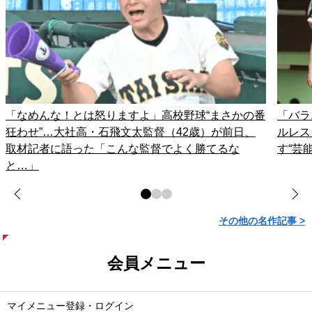
「なめんな！とは怒りますよ」高校野球“まさかの番
「バラ
狂わせ”…大社高・石飛文太監督（42歳）が前日、
ルレス
取材記者に語った「こんな監督でよく勝てるな
す“芸
と…」
その他の名作記事 >
会員メニュー
マイメニュー登録・ログイン