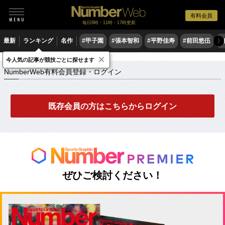
有料会員
毎日6時・11時・17時更新
最新
ランキング
名作
#甲子園
#張本智和
#平野佳寿
#前田悠伍
#
〉
×
NumberWeb有料会員登録・ログイン
今人気の記事が競技ごとに探せます
NumberWeb有料会員登録・ログイン
既存会員の方はこちらからログイン
ぜひご検討ください！