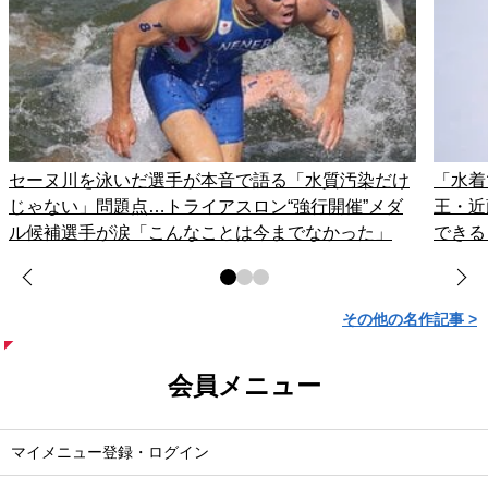
セーヌ川を泳いだ選手が本音で語る「水質汚染だけ
「水着
じゃない」問題点…トライアスロン“強行開催”メダ
王・近
ル候補選手が涙「こんなことは今までなかった」
できる
その他の名作記事 >
会員メニュー
マイメニュー登録・ログイン