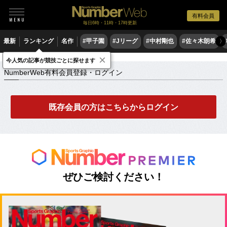
有料会員
毎日6時・11時・17時更新
最新
ランキング
名作
#甲子園
#Jリーグ
#中村剛也
#佐々木朗希
〉
×
NumberWeb有料会員登録・ログイン
今人気の記事が競技ごとに探せます
NumberWeb有料会員登録・ログイン
既存会員の方はこちらからログイン
ぜひご検討ください！