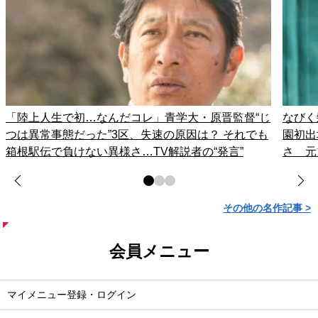
「陸上人生で初…なんだコレ」青学大・原晋監督“じ
なびく
つは異常事態だった”3区、失速の原因は？ それでも
園初出
箱根駅伝で負けない異様さ…TV解説者の“発言”
さ 元
その他の名作記事 >
会員メニュー
マイメニュー登録・ログイン