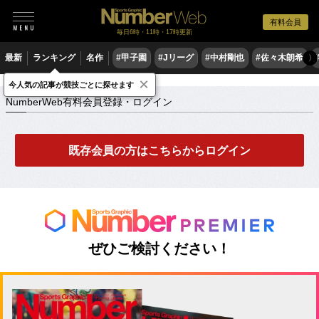
有料会員
毎日6時・11時・17時更新
最新
ランキング
名作
#甲子園
#Jリーグ
#中村剛也
#佐々木朗希
〉
×
NumberWeb有料会員登録・ログイン
今人気の記事が競技ごとに探せます
NumberWeb有料会員登録・ログイン
既存会員の方はこちらからログイン
ぜひご検討ください！