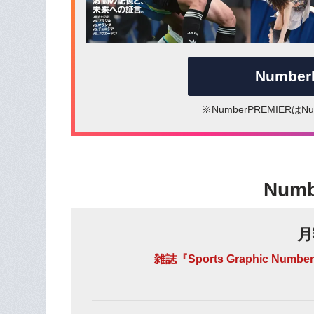
Numbe
※NumberPREMIER
Num
月
雑誌『Sports Graphic