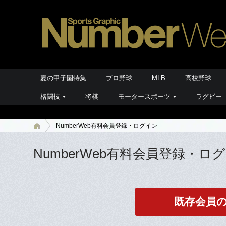
夏の甲子園特集
プロ野球
MLB
高校野球
格闘技
将棋
モータースポーツ
ラグビー
NumberWeb有料会員登録・ログイン
NumberWeb有料会員登録・ロ
既存会員