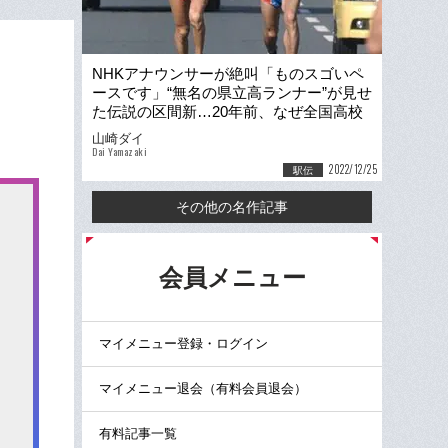
NHKアナウンサーが絶叫「ものスゴいペ
ースです」“無名の県立高ランナー”が見せ
た伝説の区間新…20年前、なぜ全国高校
駅伝で奇跡を起こせた？
山崎ダイ
Dai Yamazaki
2022/12/25
駅伝
その他の名作記事
る
会員メニュー
マイメニュー登録・ログイン
マイメニュー退会（有料会員退会）
有料記事一覧