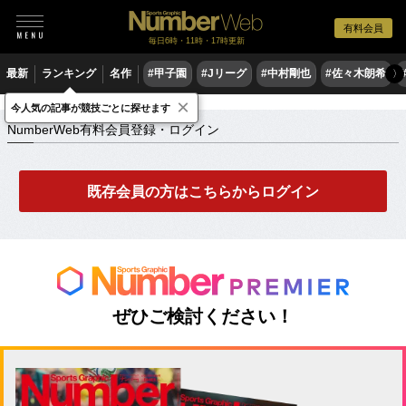
有料会員
毎日6時・11時・17時更新
最新
ランキング
名作
#甲子園
#Jリーグ
#中村剛也
#佐々木朗希
〉
×
NumberWeb有料会員登録・ログイン
今人気の記事が競技ごとに探せます
NumberWeb有料会員登録・ログイン
既存会員の方はこちらからログイン
ぜひご検討ください！