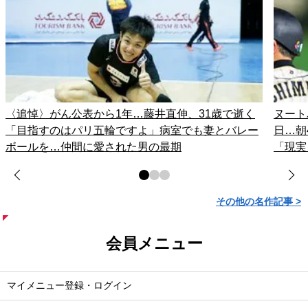
〈追悼〉がん公表から1年…藤井直伸、31歳で逝く
ヌート
「目指すのはパリ五輪ですよ」病室でも妻とバレー
日…朝
ボールを…仲間に愛された男の最期
「現実
その他の名作記事 >
会員メニュー
マイメニュー登録・ログイン