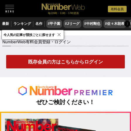
有料会員
毎日6時・11時・17時更新
最新
ランキング
名作
#甲子園
#Jリーグ
#中村剛也
#佐々木朗希
〉
×
NumberWeb有料会員登録・ログイン
今人気の記事が競技ごとに探せます
NumberWeb有料会員登録・ログイン
既存会員の方はこちらからログイン
ぜひご検討ください！