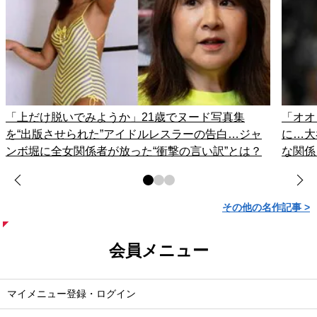
「上だけ脱いでみようか」21歳でヌード写真集
「オオ
を“出版させられた”アイドルレスラーの告白…ジャ
に…大
ンボ堀に全女関係者が放った“衝撃の言い訳”とは？
な関係
その他の名作記事 >
会員メニュー
マイメニュー登録・ログイン