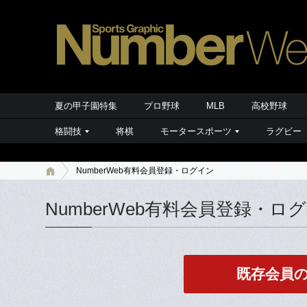
夏の甲子園特集
プロ野球
MLB
高校野球
格闘技
将棋
モータースポーツ
ラグビー
NumberWeb有料会員登録・ログイン
NumberWeb有料会員登録・ロ
既存会員