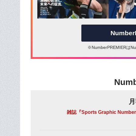
Numbe
※NumberPREMIER
Num
月
雑誌『Sports Graphic