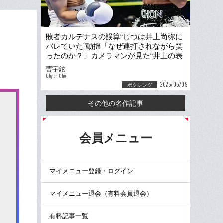
敗者カルデナスの誤算“じつは井上尚弥に
バレていた”動揺「なぜ連打されながら笑
ったのか？」カメラマンが見た“井上の表
情”「イーッと歯を…珍しい1枚」
曹宇鉉
Uhyon Cho
2025/05/09
ボクシング
その他の名作記事
る
会員メニュー
マイメニュー登録・ログイン
マイメニュー退会（有料会員退会）
有料記事一覧