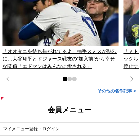
「オオタニを待ち焦がれてるよ」捕手スミスが熱烈
「ミト
に…大谷翔平とドジャース戦友の“加入前”から幸せ
ックル
な関係「エドマンはみんなに愛される」
停止す
その他の名作記事 >
会員メニュー
マイメニュー登録・ログイン