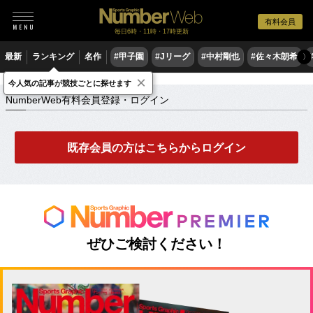
有料会員
毎日6時・11時・17時更新
最新
ランキング
名作
#甲子園
#Jリーグ
#中村剛也
#佐々木朗希
〉
×
NumberWeb有料会員登録・ログイン
今人気の記事が競技ごとに探せます
NumberWeb有料会員登録・ログイン
既存会員の方はこちらからログイン
ぜひご検討ください！