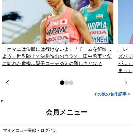
「オマエは決勝には行けないよ」「チームを解散し
「レー
よう」世界陸上で決勝進出のウラで、田中希実と父
ズバリ
に訪れた危機…親子コーチゆえの難しさとは？
が…」
まう」
その他の名作記事 >
会員メニュー
マイメニュー登録・ログイン