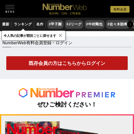
有料会員
毎日6時・11時・17時更新
最新
ランキング
名作
#甲子園
#Jリーグ
#中村剛也
#佐々木朗希
〉
×
NumberWeb有料会員登録・ログイン
今人気の記事が競技ごとに探せます
NumberWeb有料会員登録・ログイン
既存会員の方はこちらからログイン
ぜひご検討ください！