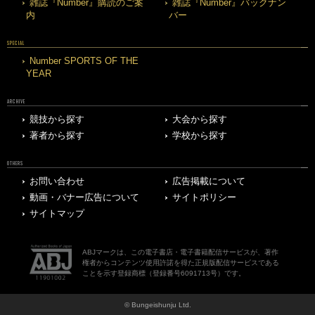
雑誌『Number』購読のご案
雑誌『Number』バックナン
内
バー
SPECIAL
Number SPORTS OF THE
YEAR
ARCHIVE
競技から探す
大会から探す
著者から探す
学校から探す
OTHERS
お問い合わせ
広告掲載について
動画・バナー広告について
サイトポリシー
サイトマップ
ABJマークは、この電子書店・電子書籍配信サービスが、著作
権者からコンテンツ使用許諾を得た正規版配信サービスである
ことを示す登録商標（登録番号6091713号）です。
© Bungeishunju Ltd.