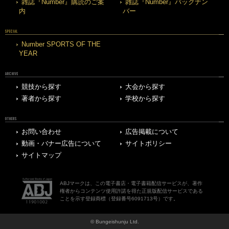
雑誌『Number』購読のご案
雑誌『Number』バックナン
内
バー
SPECIAL
Number SPORTS OF THE
YEAR
ARCHIVE
競技から探す
大会から探す
著者から探す
学校から探す
OTHERS
お問い合わせ
広告掲載について
動画・バナー広告について
サイトポリシー
サイトマップ
ABJマークは、この電子書店・電子書籍配信サービスが、著作
権者からコンテンツ使用許諾を得た正規版配信サービスである
ことを示す登録商標（登録番号6091713号）です。
© Bungeishunju Ltd.