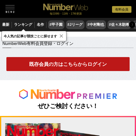
有料会員
毎日6時・11時・17時更新
最新
ランキング
名作
#甲子園
#Jリーグ
#中村剛也
#佐々木朗希
〉
×
NumberWeb有料会員登録・ログイン
今人気の記事が競技ごとに探せます
NumberWeb有料会員登録・ログイン
既存会員の方はこちらからログイン
ぜひご検討ください！