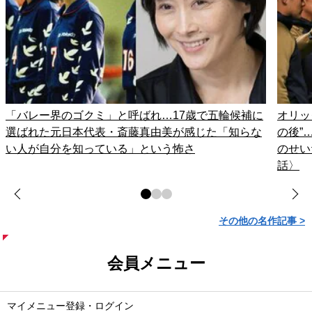
「バレー界のゴクミ」と呼ばれ…17歳で五輪候補に
オリッ
選ばれた元日本代表・斎藤真由美が感じた「知らな
の後”
い人が自分を知っている」という怖さ
のせい
話〉
その他の名作記事 >
会員メニュー
マイメニュー登録・ログイン