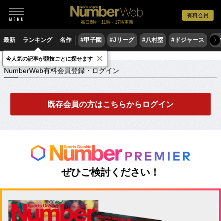
有料会員
毎日6時・11時・17時更新
最新
ランキング
名作
#甲子園
#Jリーグ
#八村塁
#ドジャース
#
〉
×
NumberWeb有料会員登録・ログイン
今人気の記事が競技ごとに探せます
NumberWeb有料会員登録・ログイン
既存会員の方はこちらからログイン
ぜひご検討ください！