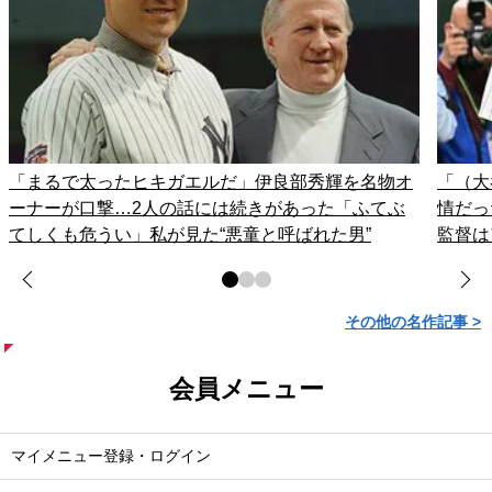
「まるで太ったヒキガエルだ」伊良部秀輝を名物オ
「（大
ーナーが口撃…2人の話には続きがあった「ふてぶ
情だっ
てしくも危うい」私が見た“悪童と呼ばれた男”
監督は
その他の名作記事 >
会員メニュー
マイメニュー登録・ログイン