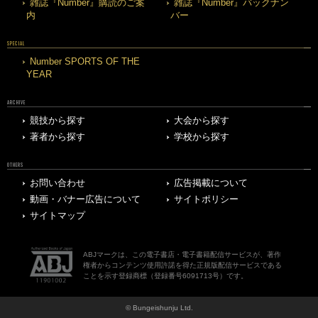
雑誌『Number』購読のご案
雑誌『Number』バックナン
内
バー
SPECIAL
Number SPORTS OF THE
YEAR
ARCHIVE
競技から探す
大会から探す
著者から探す
学校から探す
OTHERS
お問い合わせ
広告掲載について
動画・バナー広告について
サイトポリシー
サイトマップ
ABJマークは、この電子書店・電子書籍配信サービスが、著作
権者からコンテンツ使用許諾を得た正規版配信サービスである
ことを示す登録商標（登録番号6091713号）です。
© Bungeishunju Ltd.