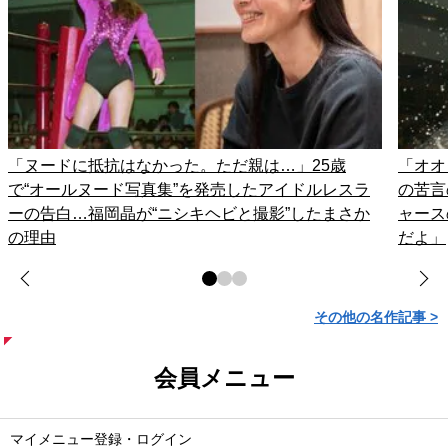
「ヌードに抵抗はなかった。ただ親は…」25歳
「オオ
で“オールヌード写真集”を発売したアイドルレスラ
の苦言
ーの告白…福岡晶が“ニシキヘビと撮影”したまさか
ャース
の理由
だよ」
その他の名作記事 >
会員メニュー
マイメニュー登録・ログイン