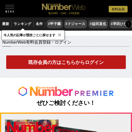
有料会員
毎日6時・11時・17時更新
最新
ランキング
名作
#甲子園
#ドジャース
#益田直也
#早田ひな
〉
×
NumberWeb有料会員登録・ログイン
今人気の記事が競技ごとに探せます
NumberWeb有料会員登録・ログイン
既存会員の方はこちらからログイン
ぜひご検討ください！