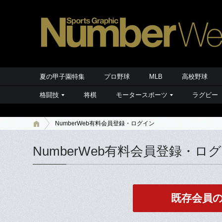
夏の甲子園特集
プロ野球
MLB
高校野球
格闘技
将棋
モータースポーツ
ラグビー
NumberWeb有料会員登録・ログイン
NumberWeb有料会員登録・ロ
既存会員