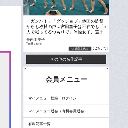
「ガンバ！」「グッジョブ」他国の監督
からも称賛の声…宮田笙子は不在でも「5
人で戦ってるつもりで」体操女子、選手
たちの“笑顔の理由”
矢内由美子
Yumiko Yanai
2024/07/31
体操日本代表
その他の名作記事
る
会員メニュー
マイメニュー登録・ログイン
マイメニュー退会（有料会員退会）
有料記事一覧