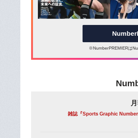
Numbe
※NumberPREMIER
Num
月
雑誌『Sports Graphic