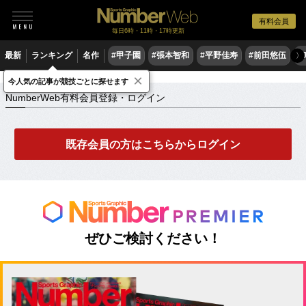
有料会員
毎日6時・11時・17時更新
最新
ランキング
名作
#甲子園
#張本智和
#平野佳寿
#前田悠伍
#
〉
×
NumberWeb有料会員登録・ログイン
今人気の記事が競技ごとに探せます
NumberWeb有料会員登録・ログイン
既存会員の方はこちらからログイン
ぜひご検討ください！