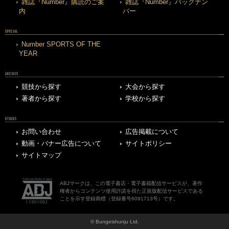
雑誌『Number』購読のご案
雑誌『Number』バックナン
内
バー
SPECIAL
Number SPORTS OF THE
YEAR
ARCHIVE
競技から探す
大会から探す
著者から探す
学校から探す
OTHERS
お問い合わせ
広告掲載について
動画・バナー広告について
サイトポリシー
サイトマップ
ABJマークは、この電子書店・電子書籍配信サービスが、著作
権者からコンテンツ使用許諾を得た正規版配信サービスである
ことを示す登録商標（登録番号6091713号）です。
© Bungeishunju Ltd.