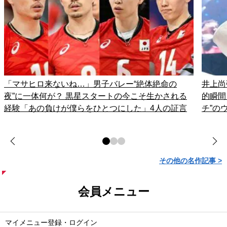
「マサヒロ来ないね…」男子バレー“絶体絶命の
井上尚
夜”に一体何が？ 黒星スタートの今こそ生かされる
的瞬間
経験「あの負けが僕らをひとつにした」4人の証言
チ”の
その他の名作記事 >
会員メニュー
マイメニュー登録・ログイン