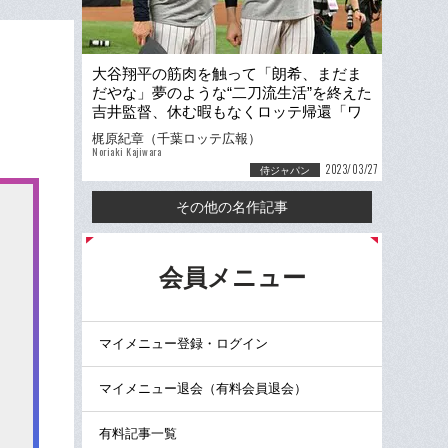
大谷翔平の筋肉を触って「朗希、まだま
だやな」夢のような“二刀流生活”を終えた
吉井監督、休む暇もなくロッテ帰還「ワ
クワクするチームつくる」
梶原紀章（千葉ロッテ広報）
Noriaki Kajiwara
2023/03/27
侍ジャパン
その他の名作記事
る
会員メニュー
マイメニュー登録・ログイン
マイメニュー退会（有料会員退会）
有料記事一覧