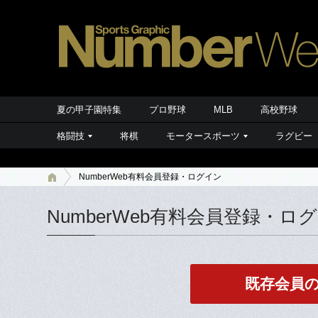
夏の甲子園特集
プロ野球
MLB
高校野球
格闘技
将棋
モータースポーツ
ラグビー
NumberWeb有料会員登録・ログイン
NumberWeb有料会員登録・ロ
既存会員