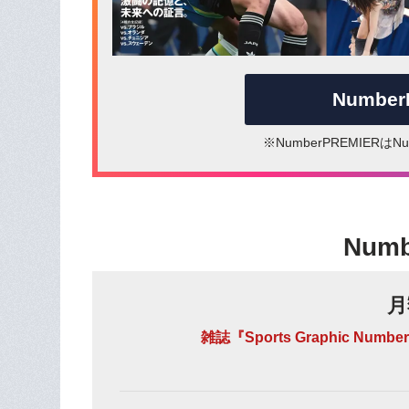
Numbe
※NumberPREMIER
Num
月
雑誌『Sports Graphic