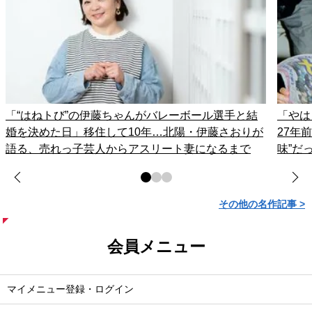
「“はねトび”の伊藤ちゃんがバレーボール選手と結
「やは
婚を決めた日」移住して10年…北陽・伊藤さおりが
27年
語る、売れっ子芸人からアスリート妻になるまで
味”だ
その他の名作記事 >
会員メニュー
マイメニュー登録・ログイン