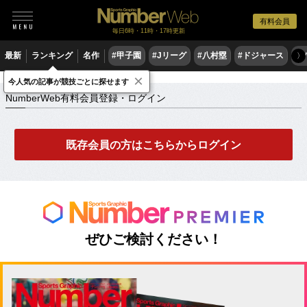
有料会員
毎日6時・11時・17時更新
最新
ランキング
名作
#甲子園
#Jリーグ
#八村塁
#ドジャース
#
〉
×
NumberWeb有料会員登録・ログイン
今人気の記事が競技ごとに探せます
NumberWeb有料会員登録・ログイン
既存会員の方はこちらからログイン
ぜひご検討ください！