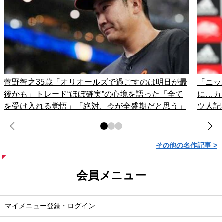
菅野智之35歳「オリオールズで過ごすのは明日が最
「ニッ
後かも」トレード“ほぼ確実”の心境を語った「全て
に…カ
を受け入れる覚悟」「絶対、今が全盛期だと思う」
ツ人記
その他の名作記事 >
会員メニュー
マイメニュー登録・ログイン