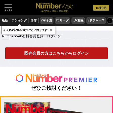
有料会員
毎日6時・11時・17時更新
最新
ランキング
名作
#甲子園
#Jリーグ
#八村塁
#ドジャース
#
〉
×
NumberWeb有料会員登録・ログイン
今人気の記事が競技ごとに探せます
NumberWeb有料会員登録・ログイン
既存会員の方はこちらからログイン
ぜひご検討ください！