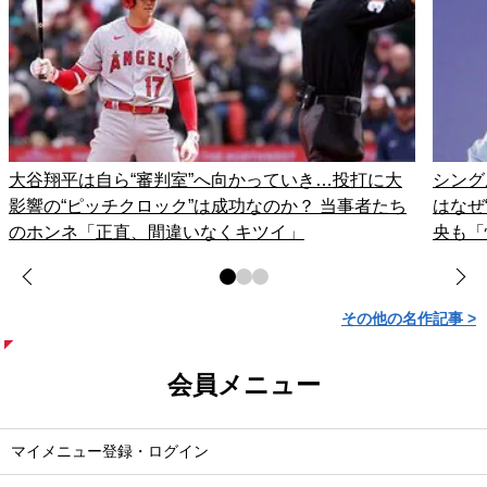
大谷翔平は自ら“審判室”へ向かっていき…投打に大
シング
影響の“ピッチクロック”は成功なのか？ 当事者たち
はなぜ
のホンネ「正直、間違いなくキツイ」
央も「
その他の名作記事 >
会員メニュー
マイメニュー登録・ログイン