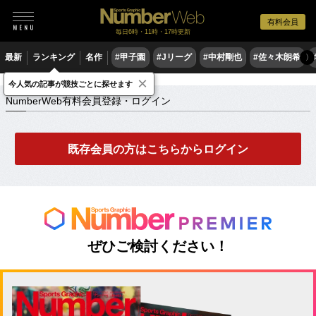
有料会員
毎日6時・11時・17時更新
最新
ランキング
名作
#甲子園
#Jリーグ
#中村剛也
#佐々木朗希
〉
×
NumberWeb有料会員登録・ログイン
今人気の記事が競技ごとに探せます
NumberWeb有料会員登録・ログイン
既存会員の方はこちらからログイン
ぜひご検討ください！