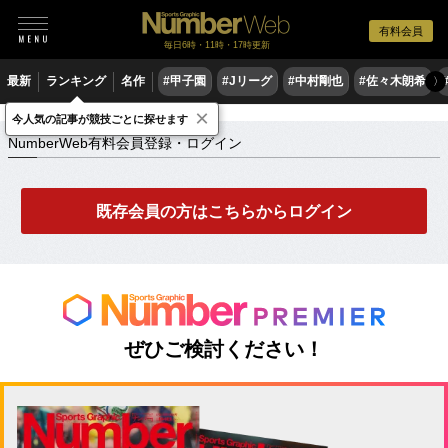
有料会員
毎日6時・11時・17時更新
最新
ランキング
名作
#甲子園
#Jリーグ
#中村剛也
#佐々木朗希
〉
×
NumberWeb有料会員登録・ログイン
今人気の記事が競技ごとに探せます
NumberWeb有料会員登録・ログイン
既存会員の方はこちらからログイン
ぜひご検討ください！