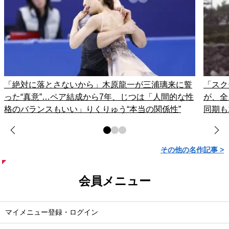
「絶対に落とさないから」木原龍一が三浦璃来に誓
「スク
った“真意”…ペア結成から7年、じつは「人間的な性
が、全
格のバランスもいい」りくりゅう“本当の関係性”
同期も
その他の名作記事 >
会員メニュー
マイメニュー登録・ログイン