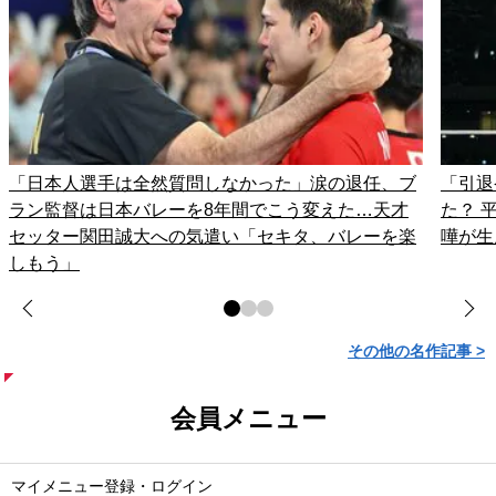
「日本人選手は全然質問しなかった」涙の退任、ブ
「引退
ラン監督は日本バレーを8年間でこう変えた…天才
た？ 
セッター関田誠大への気遣い「セキタ、バレーを楽
嘩が生
しもう」
その他の名作記事 >
会員メニュー
マイメニュー登録・ログイン