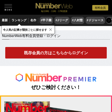
有料会員
毎日6時・11時・17時更新
最新
ランキング
名作
#甲子園
#Jリーグ
#八村塁
#ドジャース
#
〉
×
NumberWeb有料会員登録・ログイン
今人気の記事が競技ごとに探せます
NumberWeb有料会員登録・ログイン
既存会員の方はこちらからログイン
ぜひご検討ください！