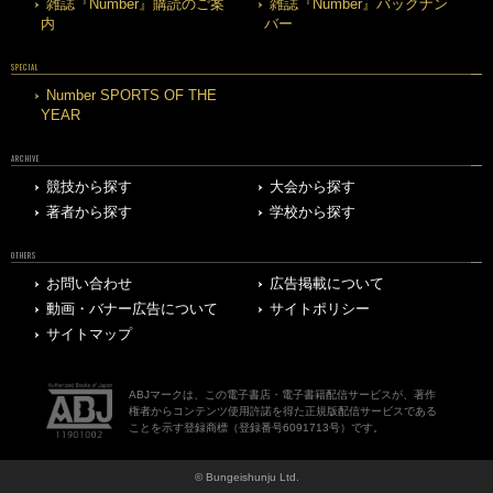
雑誌『Number』購読のご案
雑誌『Number』バックナン
内
バー
SPECIAL
Number SPORTS OF THE
YEAR
ARCHIVE
競技から探す
大会から探す
著者から探す
学校から探す
OTHERS
お問い合わせ
広告掲載について
動画・バナー広告について
サイトポリシー
サイトマップ
ABJマークは、この電子書店・電子書籍配信サービスが、著作
権者からコンテンツ使用許諾を得た正規版配信サービスである
ことを示す登録商標（登録番号6091713号）です。
© Bungeishunju Ltd.