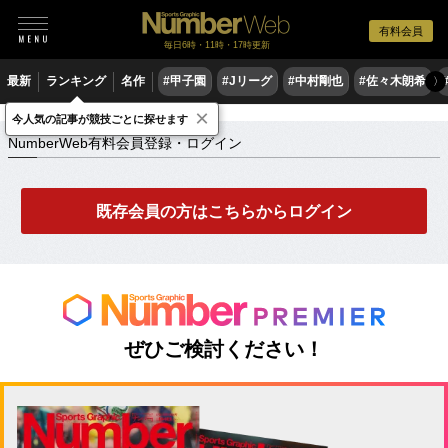
有料会員
毎日6時・11時・17時更新
最新
ランキング
名作
#甲子園
#Jリーグ
#中村剛也
#佐々木朗希
〉
×
NumberWeb有料会員登録・ログイン
今人気の記事が競技ごとに探せます
NumberWeb有料会員登録・ログイン
既存会員の方はこちらからログイン
ぜひご検討ください！