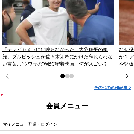
「テレビカメラには映らなかった」大谷翔平の笑
なぜ投
顔、ダルビッシュが佐々木朗希にかけた忘れられな
か？ 
い言葉…“ウワサの”WBC密着映画、何がスゴい？
や登板
その他の名作記事 >
会員メニュー
マイメニュー登録・ログイン