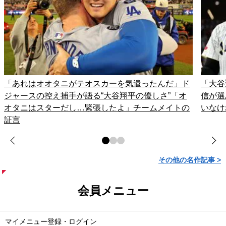
「あれはオオタニがテオスカーを気遣ったんだ」ド
「大谷
ジャースの控え捕手が語る“大谷翔平の優しさ”「オ
信が選
オタニはスターだし…緊張したよ」チームメイトの
いなけ
証言
その他の名作記事 >
会員メニュー
マイメニュー登録・ログイン