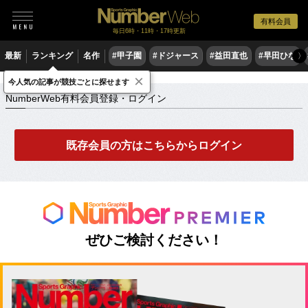
有料会員
毎日6時・11時・17時更新
最新
ランキング
名作
#甲子園
#ドジャース
#益田直也
#早田ひな
〉
×
NumberWeb有料会員登録・ログイン
今人気の記事が競技ごとに探せます
NumberWeb有料会員登録・ログイン
既存会員の方はこちらからログイン
ぜひご検討ください！