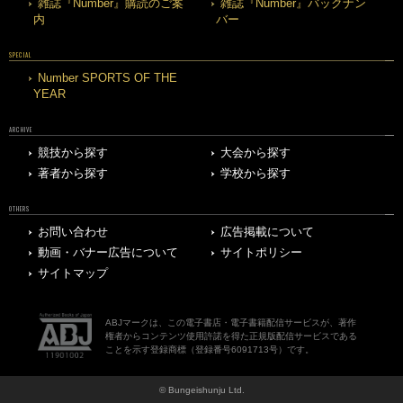
雑誌『Number』購読のご案
雑誌『Number』バックナン
内
バー
SPECIAL
Number SPORTS OF THE
YEAR
ARCHIVE
競技から探す
大会から探す
著者から探す
学校から探す
OTHERS
お問い合わせ
広告掲載について
動画・バナー広告について
サイトポリシー
サイトマップ
ABJマークは、この電子書店・電子書籍配信サービスが、著作
権者からコンテンツ使用許諾を得た正規版配信サービスである
ことを示す登録商標（登録番号6091713号）です。
© Bungeishunju Ltd.