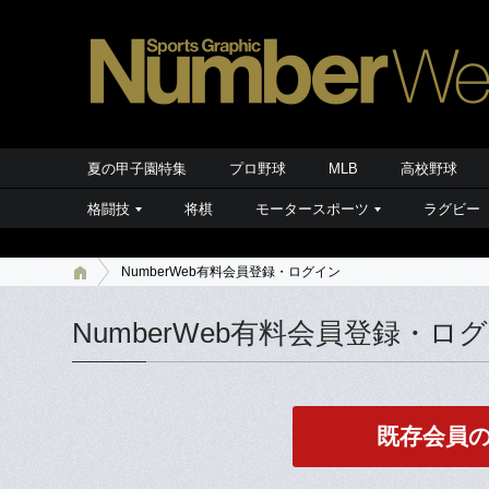
夏の甲子園特集
プロ野球
MLB
高校野球
格闘技
将棋
モータースポーツ
ラグビー
NumberWeb有料会員登録・ログイン
NumberWeb有料会員登録・ロ
既存会員