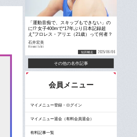
「運動音痴で、スキップもできない」の
に!? 女子400mで“17年ぶり日本記録超
え”フロレス・アリエ（21歳）って何者？
「天真爛漫という言葉がぴったり」
石井宏美
Hiromi Ishii
2025/06/06
短距離走
その他の名作記事
る
会員メニュー
マイメニュー登録・ログイン
マイメニュー退会（有料会員退会）
有料記事一覧