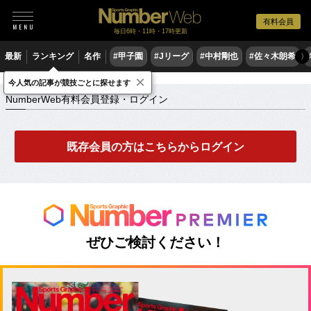
有料会員
毎日6時・11時・17時更新
最新
ランキング
名作
#甲子園
#Jリーグ
#中村剛也
#佐々木朗希
〉
×
NumberWeb有料会員登録・ログイン
今人気の記事が競技ごとに探せます
NumberWeb有料会員登録・ログイン
既存会員の方はこちらからログイン
ぜひご検討ください！