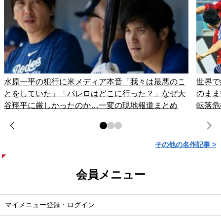
水原一平の犯行に米メディア本音「我々は最悪のこ
世界で
とをしていた」「バレロはどこに行った？」なぜ大
のまま
谷翔平に厳しかったのか…一変の現地報道まとめ
転落危
その他の名作記事 >
会員メニュー
マイメニュー登録・ログイン