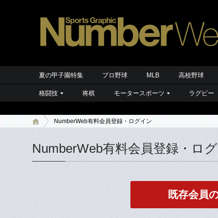
夏の甲子園特集
プロ野球
MLB
高校野球
格闘技
将棋
モータースポーツ
ラグビー
NumberWeb有料会員登録・ログイン
NumberWeb有料会員登録・ロ
既存会員