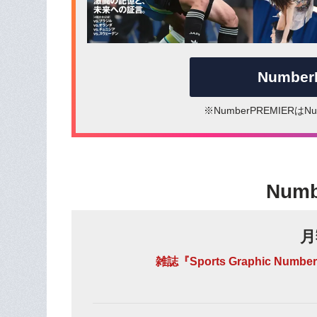
Numbe
※NumberPREMIER
Num
月
雑誌『Sports Graphic