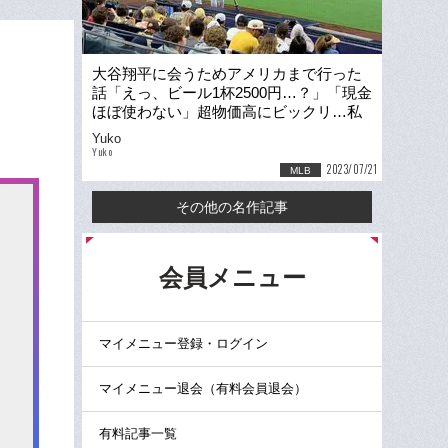
大谷翔平に会うためアメリカまで行った
話「えっ、ビール1杯2500円…？」「現金
ほぼ使わない」超物価高にビックリ…私
の“メジャー初観戦”記
Yuko
Yuko
2023/07/21
MLB
その他の名作記事
る
会員メニュー
マイメニュー登録・ログイン
マイメニュー退会（有料会員退会）
有料記事一覧