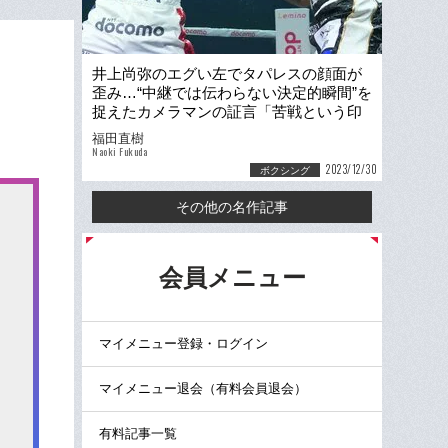
井上尚弥のエグい左でタパレスの顔面が
歪み…“中継では伝わらない決定的瞬間”を
捉えたカメラマンの証言「苦戦という印
象はまったくない」
福田直樹
Naoki Fukuda
2023/12/30
ボクシング
その他の名作記事
る
会員メニュー
マイメニュー登録・ログイン
マイメニュー退会（有料会員退会）
有料記事一覧