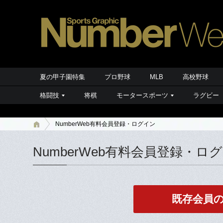
夏の甲子園特集
プロ野球
MLB
高校野球
格闘技
将棋
モータースポーツ
ラグビー
NumberWeb有料会員登録・ログイン
NumberWeb有料会員登録・ロ
既存会員