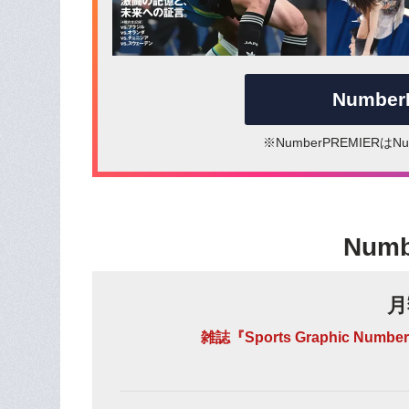
Numbe
※NumberPREMIER
Num
月
雑誌『Sports Graphic